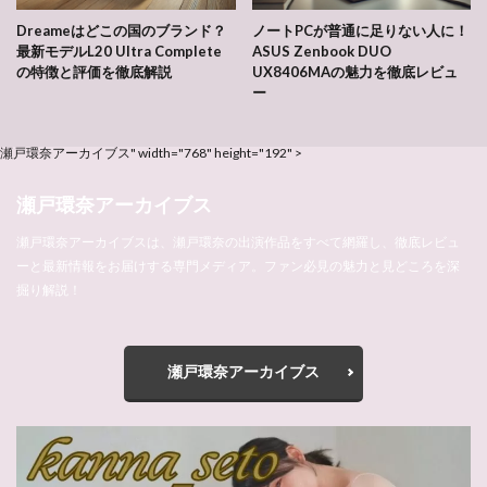
Dreameはどこの国のブランド？
ノートPCが普通に足りない人に！
最新モデルL20 Ultra Complete
ASUS Zenbook DUO
の特徴と評価を徹底解説
UX8406MAの魅力を徹底レビュ
ー
瀬戸環奈アーカイブス" width="768" height="192" >
瀬戸環奈アーカイブス
瀬戸環奈アーカイブスは、瀬戸環奈の出演作品をすべて網羅し、徹底レビュ
ーと最新情報をお届けする専門メディア。ファン必見の魅力と見どころを深
掘り解説！
瀬戸環奈アーカイブス