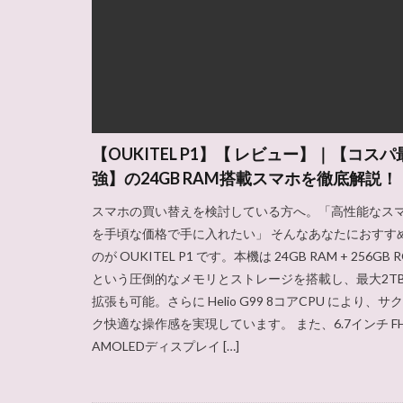
【OUKITEL P1】【 レビュー】｜【コスパ
強】の24GB RAM搭載スマホを徹底解説！
スマホの買い替えを検討している方へ。「高性能なス
を手頃な価格で手に入れたい」 そんなあなたにおすす
のが OUKITEL P1 です。本機は 24GB RAM + 256GB 
という圧倒的なメモリとストレージを搭載し、最大2T
拡張も可能。さらに Helio G99 8コアCPU により、サ
ク快適な操作感を実現しています。 また、6.7インチ FH
AMOLEDディスプレイ […]