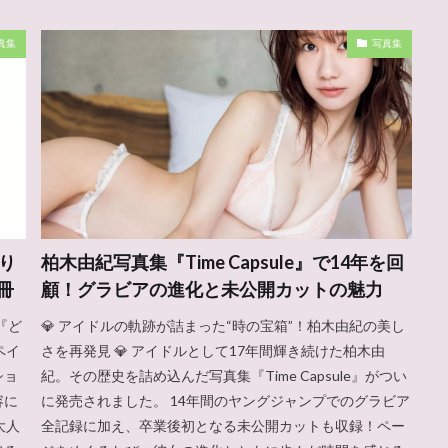
真集
写真集
り
柏木由紀写真集『Time Capsule』で14年を回
冊
顧！グラビアの進化と未公開カットの魅力
『ど
💎 アイドルの軌跡が詰まった“時の宝箱”！柏木由紀の美し
ペイ
さを再発見 💎 アイドルとして17年間輝き続けた柏木由
ショ
紀。その歴史を詰め込んだ写真集『Time Capsule』がつい
容に
に発売されました。 14年間のヤングジャンプでのグラビア
大人
全記録に加え、卒業後初となる未公開カットも収録！ペー