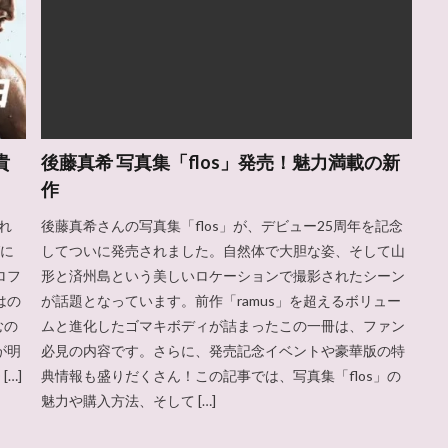
貴
後藤真希 写真集「flos」発売！魅力満載の新
作
れ
後藤真希さんの写真集「flos」が、デビュー25周年を記念
グに
してついに発売されました。自然体で大胆な姿、そして山
ロフ
形と済州島という美しいロケーションで撮影されたシーン
はの
が話題となっています。前作「ramus」を超えるボリュー
むの
ムと進化したゴマキボディが詰まったこの一冊は、ファン
が明
必見の内容です。さらに、発売記念イベントや豪華版の特
[…]
典情報も盛りだくさん！この記事では、写真集「flos」の
魅力や購入方法、そして […]