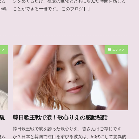
取る
ジをめくるたび、彼女の進化とともに歩んだ時間を感じる
小嶋
ことができる一冊です。 このブログ […]
タメ
エンタメ
貌
韓日歌王戦で涙！歌心りえの感動秘話
韓日歌王戦で涙を誘った歌心りえ、皆さんはご存じです
か？日本と韓国で注目を浴びる彼女は、50代にして驚異的
撃を