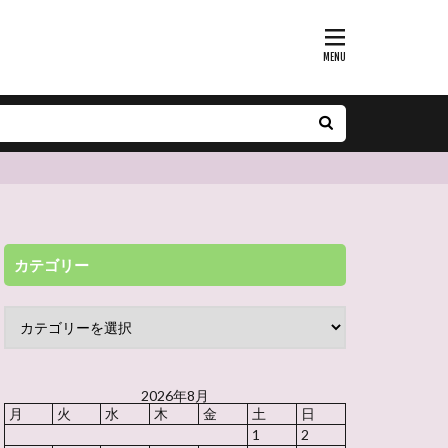
カテゴリー
2026年8月
月
火
水
木
金
土
日
1
2