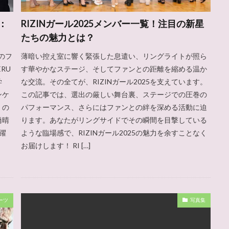
：
RIZINガール2025メンバー一覧！注目の新星
たちの魅力とは？
のフ
薄暗い控え室に響く緊張した息遣い、リングライトが照ら
RU
す華やかなステージ、そしてファンとの距離を縮める温か
学
な交流。その全てが、RIZINガール2025を支えています。
ンケ
この記事では、選出の厳しい舞台裏、ステージでの圧巻の
くの
パフォーマンス、さらにはファンとの絆を深める活動に迫
橋晴
ります。あなたがリングサイドでその瞬間を目撃している
活躍
ような臨場感で、RIZINガール2025の魅力を余すことなく
お届けします！ RI […]
ーツ
写真集