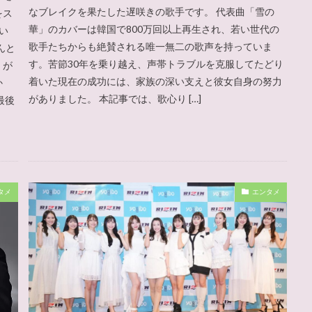
なブレイクを果たした遅咲きの歌手です。 代表曲「雪の
をス
華」のカバーは韓国で800万回以上再生され、若い世代の
い
歌手たちからも絶賛される唯一無二の歌声を持っていま
んと
す。苦節30年を乗り越え、声帯トラブルを克服してたどり
」が
着いた現在の成功には、家族の深い支えと彼女自身の努力
か
がありました。 本記事では、歌心り […]
最後
タメ
エンタメ