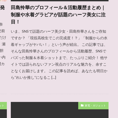
が発
田島怜華のプロフィール＆活動履歴まとめ｜
制服や水着グラビアが話題のハーフ美女に注
目！
奈
売前
いま、SNSで話題のハーフ美少女・田島怜華さんをご存知
だけ
ですか？ 「現役高校生でこの完成度！？」「制服からの水
 瀬
着ギャップがヤバい！」という声が続出。 この記事では、
大胆
そんな田島怜華さんのプロフィールから活動履歴、SNSで
い内
バズった制服＆水着ショットまで、たっぷりご紹介！ 他サ
開カ
イトでは語られないファン視点のリアルな魅力を、余すこ
となくお届けします。 この記事を読めば、あなたも明日か
ら“れいか推し”になるこ […]
ット
家電・ガジェット