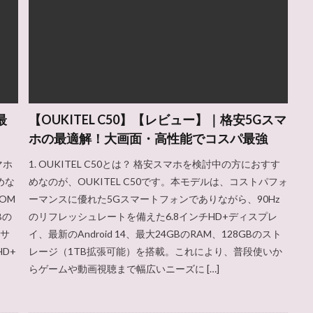
最
【OUKITEL C50】【レビュー】｜格安5Gスマ
ホの最適解！大画面・高性能でコスパ最強
マホ
1. OUKITEL C50とは？ 格安スマホを検討中の方におすす
めな
めなのが、OUKITEL C50です。本モデルは、コストパフォ
ROM
ーマンスに優れた5Gスマートフォンでありながら、90Hz
Bの
のリフレッシュレートを備えた6.8インチHD+ディスプレ
クサ
イ、最新のAndroid 14、最大24GBのRAM、128GBのスト
D+
レージ（1TB拡張可能）を搭載。これにより、普段使いか
らゲームや動画視聴まで幅広いニーズに […]