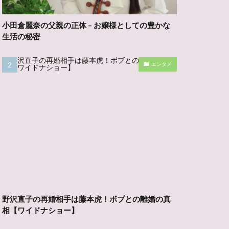
小田倉麗奈の父親の正体 – お嬢様としての豊かな
生活の秘密
エンタメ
野沢直子の再婚相手は藤本虎！ボブとの離婚の真
相【ワイドナショー】