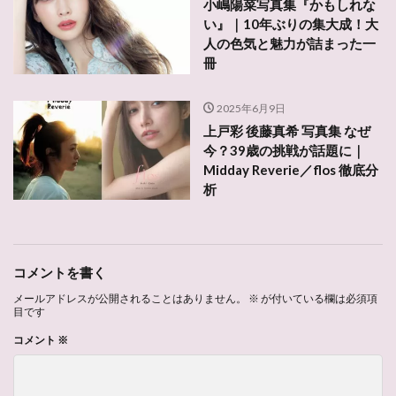
小嶋陽菜写真集『かもしれな
い』｜10年ぶりの集大成！大
人の色気と魅力が詰まった一
冊
2025年6月9日
上戸彩 後藤真希 写真集 なぜ
今？39歳の挑戦が話題に｜
Midday Reverie／flos 徹底分
析
コメントを書く
メールアドレスが公開されることはありません。
※
が付いている欄は必須項
目です
コメント
※