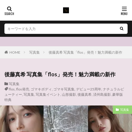
HOME
写真集
後藤真希 写真集「flos」発売！魅力満載の新作
後藤真希 写真集「flos」発売！魅力満載の新作
写真集
flos
,
flos発売
,
ゴマキボディ
,
ゴマキ写真集
,
デビュー25周年
,
ナチュラルビ
ューティー
,
写真集
,
写真集イベント
,
山形撮影
,
後藤真希
,
済州島撮影
,
豪華版
特典
写真集