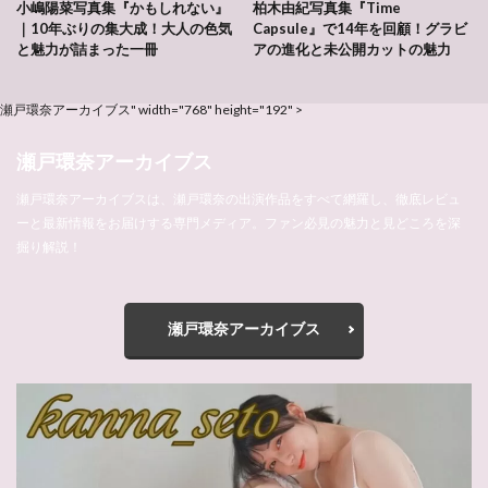
小嶋陽菜写真集『かもしれない』
柏木由紀写真集『Time
｜10年ぶりの集大成！大人の色気
Capsule』で14年を回顧！グラビ
と魅力が詰まった一冊
アの進化と未公開カットの魅力
瀬戸環奈アーカイブス" width="768" height="192" >
瀬戸環奈アーカイブス
瀬戸環奈アーカイブスは、瀬戸環奈の出演作品をすべて網羅し、徹底レビュ
ーと最新情報をお届けする専門メディア。ファン必見の魅力と見どころを深
掘り解説！
瀬戸環奈アーカイブス