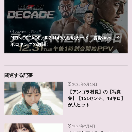
2024年12月24日
RIZIN DECADE／RIZIN.49の対戦カード・貴賢神vsエド
ポロキングの激闘！
関連する記事
2025年5月16日
【アンゴラ村長】の【写真
集】【151センチ、48キロ】
が大ヒット
2025年2月4日