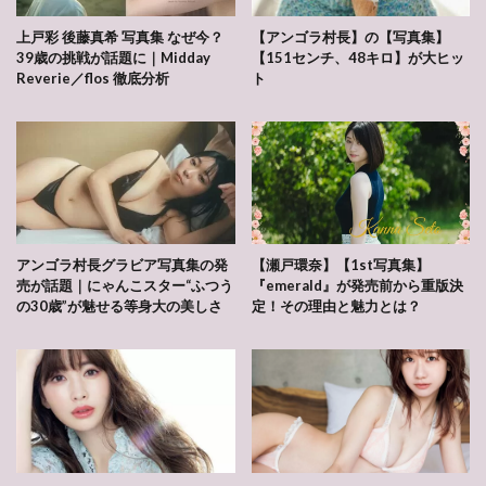
上戸彩 後藤真希 写真集 なぜ今？
【アンゴラ村長】の【写真集】
39歳の挑戦が話題に｜Midday
【151センチ、48キロ】が大ヒッ
Reverie／flos 徹底分析
ト
アンゴラ村長グラビア写真集の発
【瀬戸環奈】【1st写真集】
売が話題｜にゃんこスター“ふつう
『emerald』が発売前から重版決
の30歳”が魅せる等身大の美しさ
定！その理由と魅力とは？