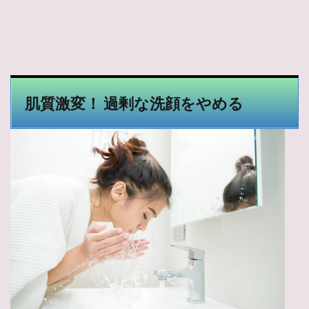
肌質激変！ 過剰な洗顔をやめる