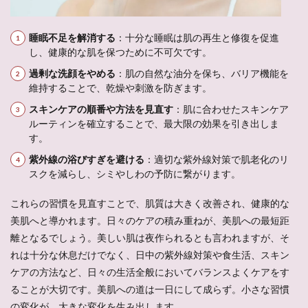
睡眠不足を解消する
：十分な睡眠は肌の再生と修復を促進
し、健康的な肌を保つために不可欠です。
過剰な洗顔をやめる
：肌の自然な油分を保ち、バリア機能を
維持することで、乾燥や刺激を防ぎます。
スキンケアの順番や方法を見直す
：肌に合わせたスキンケア
ルーティンを確立することで、最大限の効果を引き出しま
す。
紫外線の浴びすぎを避ける
：適切な紫外線対策で肌老化のリ
スクを減らし、シミやしわの予防に繋がります。
これらの習慣を見直すことで、肌質は大きく改善され、健康的な
美肌へと導かれます。日々のケアの積み重ねが、美肌への最短距
離となるでしょう。美しい肌は夜作られるとも言われますが、そ
れは十分な休息だけでなく、日中の紫外線対策や食生活、スキン
ケアの方法など、日々の生活全般においてバランスよくケアをす
ることが大切です。美肌への道は一日にして成らず。小さな習慣
の変化が、大きな変化を生み出します。