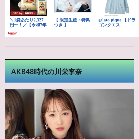
AKB48時代の川栄李奈