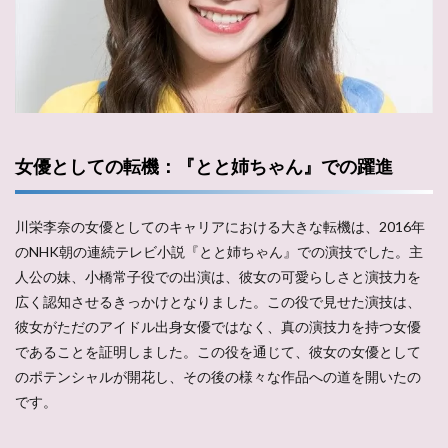
女優としての転機：『とと姉ちゃん』での躍進
川栄李奈の女優としてのキャリアにおける大きな転機は、2016年
のNHK朝の連続テレビ小説『とと姉ちゃん』での演技でした。主
人公の妹、小橋常子役での出演は、彼女の可愛らしさと演技力を
広く認知させるきっかけとなりました。この役で見せた演技は、
彼女がただのアイドル出身女優ではなく、真の演技力を持つ女優
であることを証明しました。この役を通じて、彼女の女優として
のポテンシャルが開花し、その後の様々な作品への道を開いたの
です。