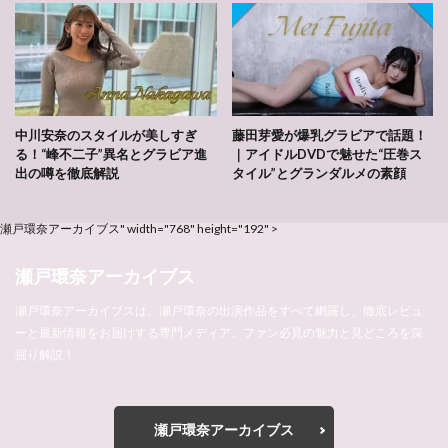
中川安奈のスタイルが美しすぎ
藤田芽愛が爆乳グラビアで話題！
る！“峰不二子”異名とグラビア進
｜アイドルDVDで魅せた“圧巻ス
出の噂を徹底解説
タイル”とグランダルメの素顔
瀬戸環奈アーカイブス" width="768" height="192" >
瀬戸環奈アーカイブス
瀬戸環奈アーカイブスは、瀬戸環奈の出演作品をすべて網羅し、徹底レビュ
ーと最新情報をお届けする専門メディア。ファン必見の魅力と見どころを深
掘り解説！
瀬戸環奈アーカイブス