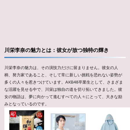
川栄李奈の魅力とは：彼女が放つ独特の輝き
川栄李奈の魅力は、その演技力だけに留まりません。彼女の人
柄、努力家であること、そして常に新しい挑戦を恐れない姿勢が
多くの人々を惹きつけています。AKB48卒業生として、さまざま
な活躍を見せる中で、川栄は独自の道を切り拓いてきました。彼
女の物語は、夢に向かって進むすべての人々にとって、大きな励
みとなっているのです。