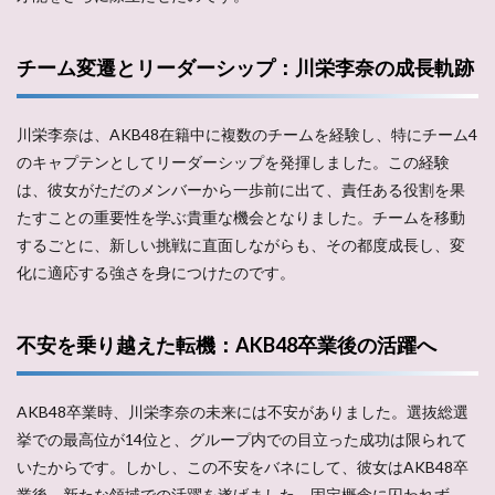
チーム変遷とリーダーシップ：川栄李奈の成長軌跡
川栄李奈は、AKB48在籍中に複数のチームを経験し、特にチーム4
のキャプテンとしてリーダーシップを発揮しました。この経験
は、彼女がただのメンバーから一歩前に出て、責任ある役割を果
たすことの重要性を学ぶ貴重な機会となりました。チームを移動
するごとに、新しい挑戦に直面しながらも、その都度成長し、変
化に適応する強さを身につけたのです。
不安を乗り越えた転機：AKB48卒業後の活躍へ
AKB48卒業時、川栄李奈の未来には不安がありました。選抜総選
挙での最高位が14位と、グループ内での目立った成功は限られて
いたからです。しかし、この不安をバネにして、彼女はAKB48卒
業後、新たな領域での活躍を遂げました。固定概念に囚われず、