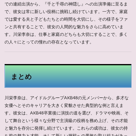
での連続出演から、『千と千尋の神隠し』への出演準備に至るま
で、彼女は常に新しい役柄に挑戦し続けています。一方で、家庭
では愛する夫と子どもたちとの時間を大切にし、その様子をファ
ンと共有することで、彼女の人間的な魅力をさらに高めていま
す。川栄李奈は、仕事と家庭のどちらも大切にすることで、多く
の人々にとっての憧れの存在となっています。
まとめ
川栄李奈は、アイドルグループAKB48の元メンバーから、多才な
女優へとそのキャリアを大きく変貌させた典型的な例と言えま
す。彼女は、AKB48卒業後に演技の道を選び、ドラマや映画、そ
して舞台という様々な分野で主演級の役柄を務め上げ、その才能
と魅力を存分に発揮し続けています。これらの成功は、彼女の持
ち前の努力と才能、そして新しい挑戦への果敢な取り組みがあっ