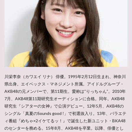
川栄李奈（カワエイ リナ） 俳優。1995年2月12日生まれ、神奈川
県出身。エイベックス・マネジメント所属。アイドルグループ・
AKB48の元メンバーで、第11期生。愛称は“りっちゃん”。2010年
7月、AKB48第11期研究生オーディションに合格。同年。AKB48
研究生『シアターの女神』で公演デビュー。12年5月、AKB48の
シングル「真夏のSounds good !」で初選抜入り。13年、バラエテ
ィ番組『めちゃ×2イケてるッ！』で誕生した新ユニット・BKA48
のセンターを務める。15年8月、AKB48を卒業。以降、俳優とし