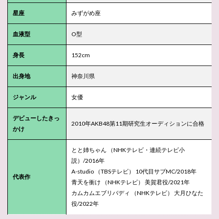
星座
みずがめ座
血液型
O型
身長
152cm
出身地
神奈川県
ジャンル
女優
デビューしたきっ
2010年AKB48第11期研究生オーディションに合格
かけ
とと姉ちゃん （NHKテレビ・連続テレビ小
説）/2016年
A-studio （TBSテレビ） 10代目サブMC/2018年
代表作
青天を衝け （NHKテレビ） 美賀君役/2021年
カムカムエブリバディ （NHKテレビ） 大月ひなた
役/2022年