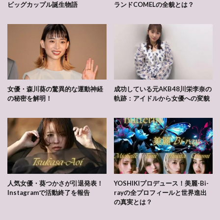
ビッグカップル誕生物語
ランドCOMELの全貌とは？
女優・森川葵の驚異的な運動神経
成功している元AKB48川栄李奈の
の秘密を解明！
軌跡：アイドルから女優への変貌
人気女優・葵つかさが引退発表！
YOSHIKIプロデュース！美麗-Bi-
Instagramで活動終了を報告
rayの全プロフィールと世界進出
の真実とは？