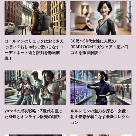
コールマンのリュックはおじさん
30代〜50代女性に人気の
っぽい？おしゃれに使いこなすコ
BEABLOOMヨガウェア：悪い口
ーディネート術と評判を徹底解
コミを徹底解説！
説！
yutoriの成功戦略：Z世代を狙っ
ルルレモンの魅力を探る：女優・
たSNSとオンライン販売の秘訣
朝比奈彩が着こなす最新コレクシ
ョン