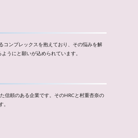
するコンプレックスを抱えており、その悩みを解
るようにと願いが込められています。
きた信頼のある企業です。そのHRCと村重杏奈の
す。