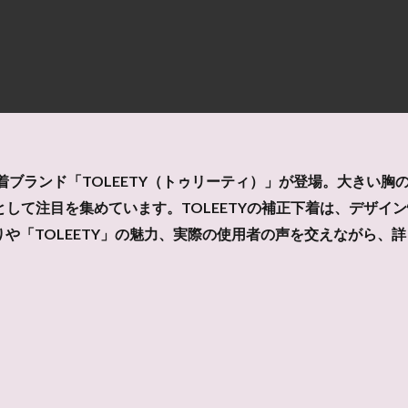
下着ブランド「TOLEETY（トゥリーティ）」が登場。大きい
として注目を集めています。TOLEETYの補正下着は、デザイ
「TOLEETY」の魅力、実際の使用者の声を交えながら、詳し