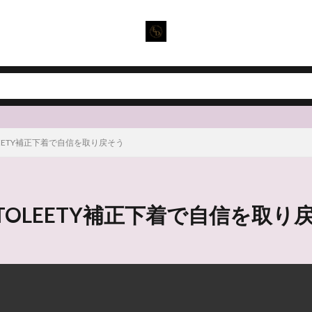
EETY補正下着で自信を取り戻そう
OLEETY補正下着で自信を取り