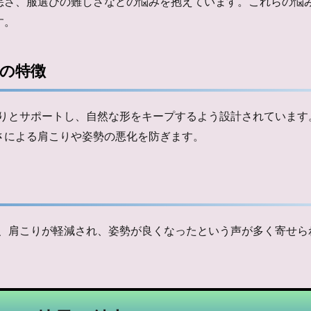
さ、服選びの難しさなどの悩みを抱えています。これらの悩みを
す。
着の特徴
っかりとサポートし、自然な形をキープするよう設計されていま
さによる肩こりや姿勢の悪化を防ぎます。
らは、肩こりが軽減され、姿勢が良くなったという声が多く寄せ
。