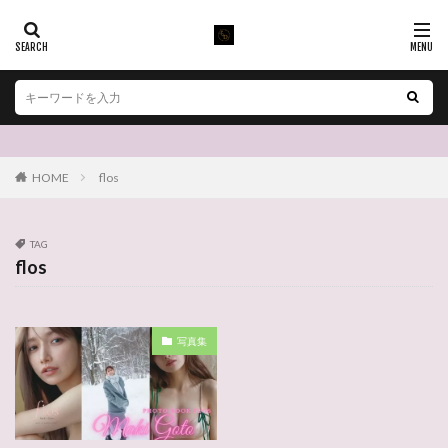
HOME
flos
TAG
flos
写真集