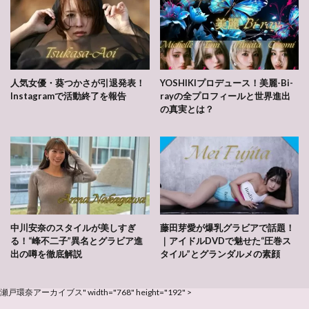
人気女優・葵つかさが引退発表！
YOSHIKIプロデュース！美麗-Bi-
Instagramで活動終了を報告
rayの全プロフィールと世界進出
の真実とは？
中川安奈のスタイルが美しすぎ
藤田芽愛が爆乳グラビアで話題！
る！“峰不二子”異名とグラビア進
｜アイドルDVDで魅せた“圧巻ス
出の噂を徹底解説
タイル”とグランダルメの素顔
瀬戸環奈アーカイブス" width="768" height="192" >