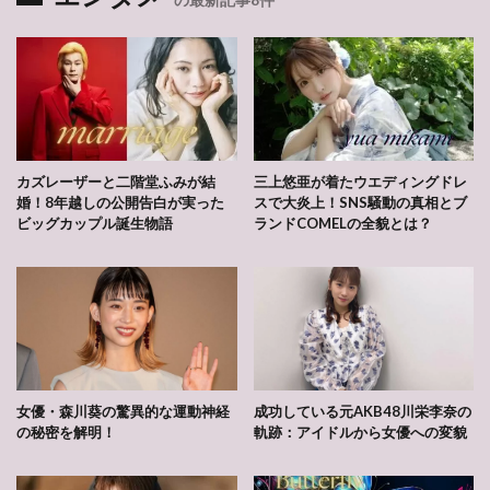
カズレーザーと二階堂ふみが結
三上悠亜が着たウエディングドレ
婚！8年越しの公開告白が実った
スで大炎上！SNS騒動の真相とブ
ビッグカップル誕生物語
ランドCOMELの全貌とは？
女優・森川葵の驚異的な運動神経
成功している元AKB48川栄李奈の
の秘密を解明！
軌跡：アイドルから女優への変貌