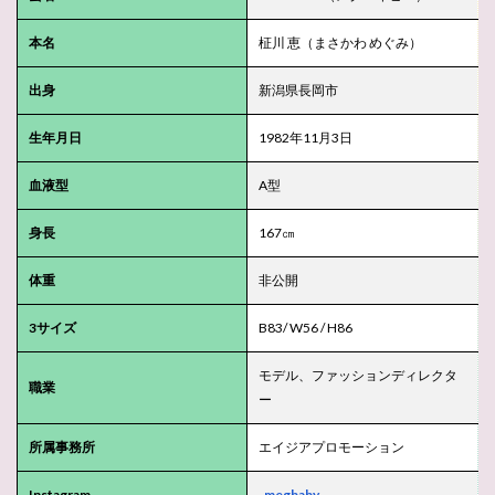
本名
柾川 恵（まさかわ めぐみ）
出身
新潟県長岡市
生年月日
1982年11月3日
血液型
A型
身長
167㎝
体重
非公開
3サイズ
B83/ W56 / H86
モデル、ファッションディレクタ
職業
ー
所属事務所
エイジアプロモーション
Instagram
_megbaby_