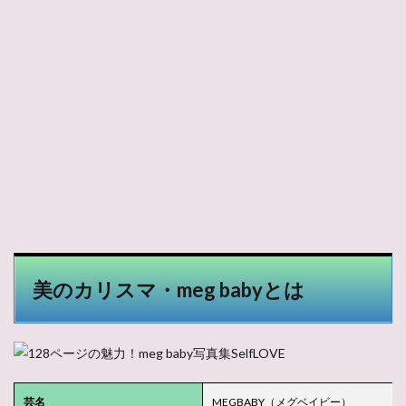
美のカリスマ・meg babyとは
芸名
MEGBABY（メグベイビー）