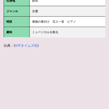
出身地
群馬
ジャンル
女優
特技
着物の着付け 百人一首 ピアノ
趣味
ミュージカルを観る
出典：(
VIPタイムズ社
)