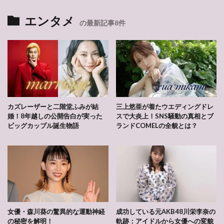
エンタメ
の最新記事8件
カズレーザーと二階堂ふみが結
三上悠亜が着たウエディングドレ
婚！8年越しの公開告白が実った
スで大炎上！SNS騒動の真相とブ
ビッグカップル誕生物語
ランドCOMELの全貌とは？
女優・森川葵の驚異的な運動神経
成功している元AKB48川栄李奈の
の秘密を解明！
軌跡：アイドルから女優への変貌