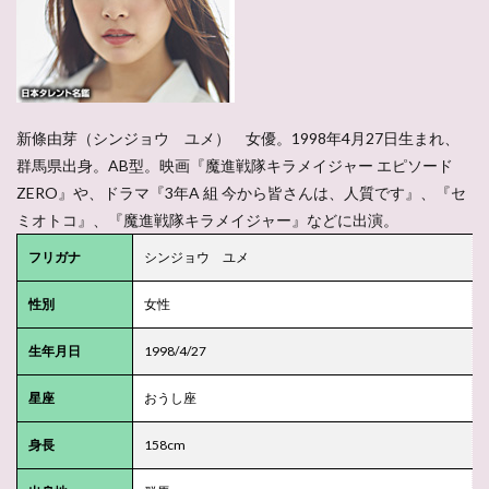
新條由芽（シンジョウ ユメ） 女優。1998年4月27日生まれ、
群馬県出身。AB型。映画『魔進戦隊キラメイジャー エピソード
ZERO』や、ドラマ『3年A 組 今から皆さんは、人質です』、『セ
ミオトコ』、『魔進戦隊キラメイジャー』などに出演。
フリガナ
シンジョウ ユメ
性別
女性
生年月日
1998/4/27
星座
おうし座
身長
158cm