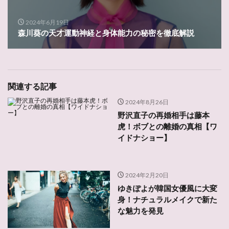
2024年6月19日
森川葵の天才運動神経と身体能力の秘密を徹底解説
関連する記事
2024年8月26日
野沢直子の再婚相手は藤本
虎！ボブとの離婚の真相【ワ
イドナショー】
2024年2月20日
ゆきぽよが韓国女優風に大変
身！ナチュラルメイクで新た
な魅力を発見