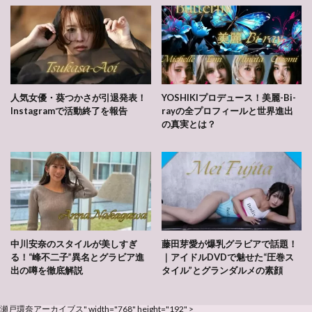
人気女優・葵つかさが引退発表！
YOSHIKIプロデュース！美麗-Bi-
Instagramで活動終了を報告
rayの全プロフィールと世界進出
の真実とは？
中川安奈のスタイルが美しすぎ
藤田芽愛が爆乳グラビアで話題！
る！“峰不二子”異名とグラビア進
｜アイドルDVDで魅せた“圧巻ス
出の噂を徹底解説
タイル”とグランダルメの素顔
瀬戸環奈アーカイブス" width="768" height="192" >