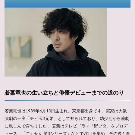
若葉竜也の生い立ちと俳優デビューまでの道のり
若葉竜也は1989年6月10日生まれ、東京都出身です。実家は大衆
演劇の一座「チビ玉3兄弟」として知られており、幼少期から演劇
に親しんで育ちました​ ​。若葉はテレビドラマ「野ブタ。をプロデ
ュース」「ごくせん 第3シリーズ」などで注目を集め、その後も多