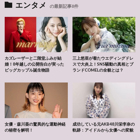
エンタメ
の最新記事8件
カズレーザーと二階堂ふみが結
三上悠亜が着たウエディングドレ
婚！8年越しの公開告白が実った
スで大炎上！SNS騒動の真相とブ
ビッグカップル誕生物語
ランドCOMELの全貌とは？
女優・森川葵の驚異的な運動神経
成功している元AKB48川栄李奈の
の秘密を解明！
軌跡：アイドルから女優への変貌