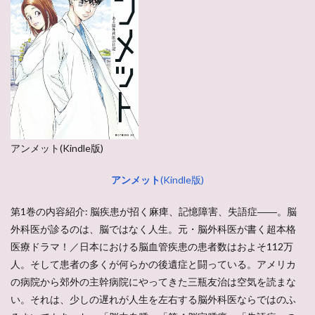
アンメット(Kindle版)
アンメット
(Kindle版)
第1巻の内容紹介: 脳疾患が招く麻痺、記憶障害、失語症――。脳
外科医が診るのは、脳ではなく人生。元・脳外科医が書く超本格
医療ドラマ！／日本における脳血管疾患の患者数はおよそ112万
人。そして患者の多くが何らかの後遺症と闘っている。アメリカ
の病院から郊外の主幹病院にやってきた三瓶友治は空気を読まな
い。それは、少しの遅れが人生を左右する脳外科医ならではのふ