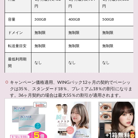
円
円
円
容量
300GB
400GB
500GB
ドメイン
無制限
無制限
無制限
転送量目安
無制限
無制限
無制限
最低利用期
なし
なし
なし
間
キャンペーン価格適用、WINGパック12ヶ月の契約でベーシッ
クは35％、スタンダード18％、プレミアム18％の割引になりま
す。36ヶ月契約の場合は最大55％の割引が適用されます。