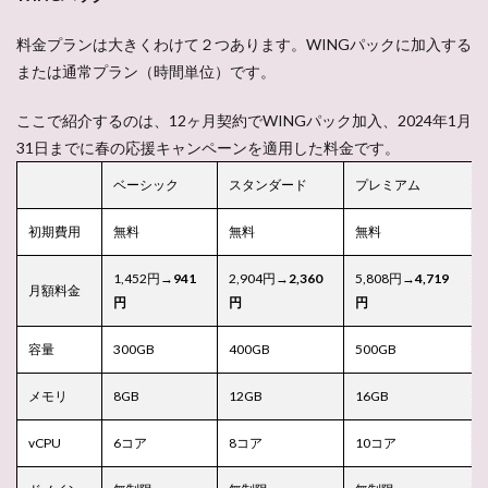
料金プランは大きくわけて２つあります。WINGパックに加入する
または通常プラン（時間単位）です。
ここで紹介するのは、
12ヶ月契約でWINGパック加入、2024年1月
31日までに春の応援キャンペーンを適用した料金
です。
ベーシック
スタンダード
プレミアム
初期費用
無料
無料
無料
1,452円→
941
2,904円→
2,360
5,808円→
4,719
月額料金
円
円
円
容量
300GB
400GB
500GB
メモリ
8GB
12GB
16GB
vCPU
6コア
8コア
10コア