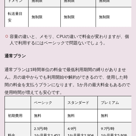
ドメイン
無制限
無制限
無制限
転送量目
無制限
無制限
無制限
安
容量の違いと、メモリ、CPUの違いで料金が変わりますが、個
人で利用するにはベーシックで問題ないでしょう。
通常プラン
通常プランは1時間単位の料金で
最低利用期間の縛りがありませ
ん。
月の途中からでも利用開始や解約ができるので、使用した時
間の料金を支払うプランになります。1か月の最大料金もあるので
使用時間が増えても安心です。
ベーシック
スタンダード
プレミアム
初期費用
無料
無料
無料
2.5円/時
4.9円
9.7円/時
料金
1か月最大1,452
1か月最大2,904
1か月最大5,808