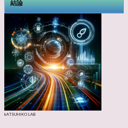
結論
kATSUHIKO LAB